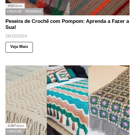
53
Views
◉
CROCHÊ
PESEIRAS
Peseira de Crochê com Pompom: Aprenda a Fazer a
Sua!
26/10/2024
Veja Mais
397
Views
◉
CROCHÊ