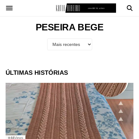
Pular
para
o
conteúdo
PESEIRA BEGE
ÚLTIMAS HISTÓRIAS
44
Views
◉