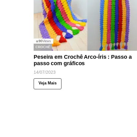
90
Views
◉
CROCHÊ
Peseira em Crochê Arco-Íris : Passo a
passo com gráficos
14/07/2023
Veja Mais