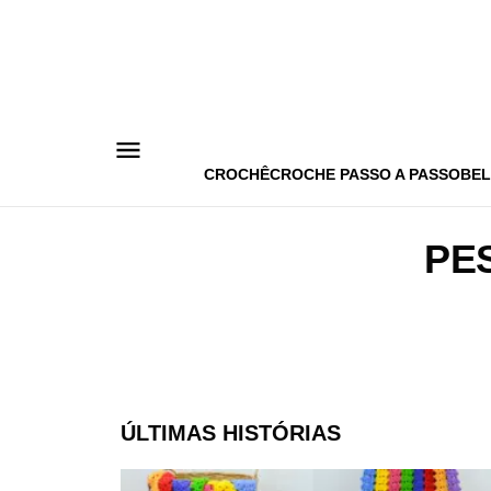
Pular
para
o
conteúdo
CROCHÊ
CROCHE PASSO A PASSO
BEL
PE
ÚLTIMAS HISTÓRIAS