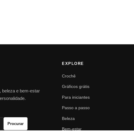
EXPLORE
Crochê
Gráficos grátis
o, beleza e bem-estar
Para iniciantes
personalidade.
Passo a passo
Beleza
Procurar
Bem-estar