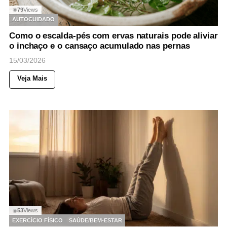
79
Views
◉
AUTOCUIDADO
Como o escalda-pés com ervas naturais pode aliviar
o inchaço e o cansaço acumulado nas pernas
15/03/2026
Veja Mais
53
Views
◉
EXERCÍCIO FÍSICO
SAÚDE/BEM-ESTAR