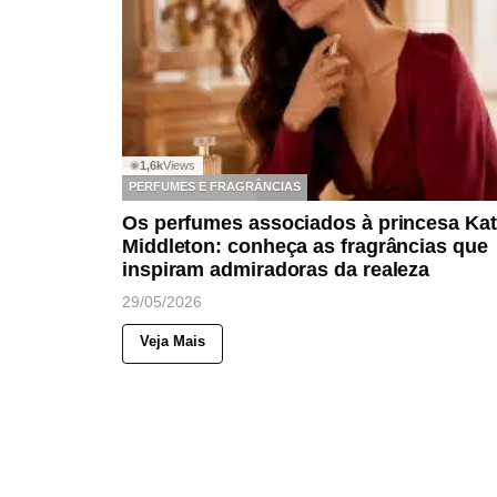
1,6k
Views
◉
PERFUMES E FRAGRÂNCIAS
Os perfumes associados à princesa Ka
Middleton: conheça as fragrâncias que
inspiram admiradoras da realeza
29/05/2026
Veja Mais