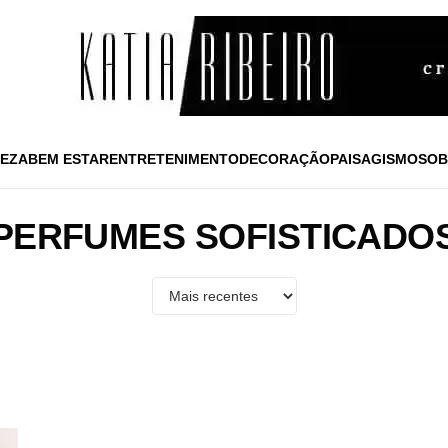
EZA
BEM ESTAR
ENTRETENIMENTO
DECORAÇÃO
PAISAGISMO
SOB
PERFUMES SOFISTICADO