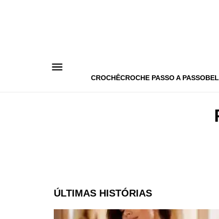
Pular
para
o
conteúdo
CROCHÊ
CROCHE PASSO A PASSO
BEL
ÚLTIMAS HISTÓRIAS