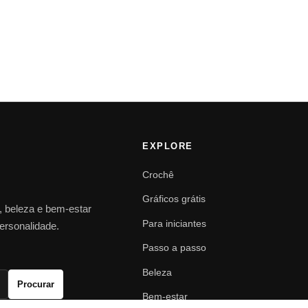
EXPLORE
Crochê
Gráficos grátis
o, beleza e bem-estar
Para iniciantes
personalidade.
Passo a passo
Beleza
Procurar
Bem-estar