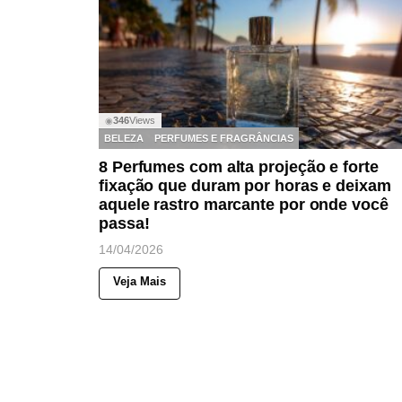
346
Views
◉
BELEZA
PERFUMES E FRAGRÂNCIAS
8 Perfumes com alta projeção e forte
fixação que duram por horas e deixam
aquele rastro marcante por onde você
passa!
14/04/2026
Veja Mais