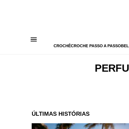
Pular
para
o
conteúdo
CROCHÊ
CROCHE PASSO A PASSO
BEL
PERFU
ÚLTIMAS HISTÓRIAS