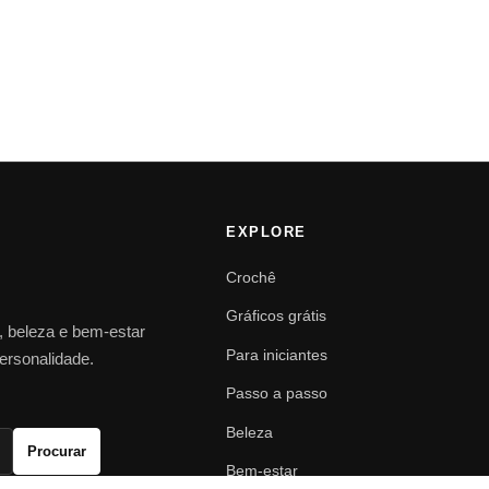
EXPLORE
Crochê
Gráficos grátis
o, beleza e bem-estar
Para iniciantes
personalidade.
Passo a passo
Beleza
Procurar
Bem-estar