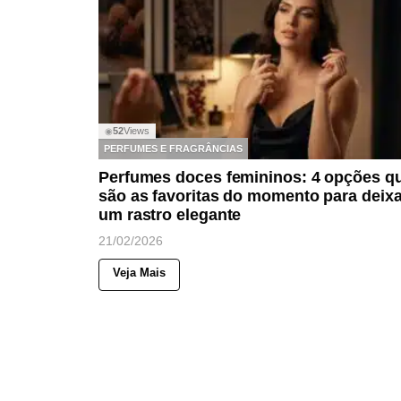
52
Views
◉
PERFUMES E FRAGRÂNCIAS
Perfumes doces femininos: 4 opções q
são as favoritas do momento para deixa
um rastro elegante
21/02/2026
Veja Mais