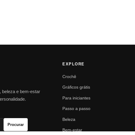
EXPLORE
Crochê
Gráficos grátis
o, beleza e bem-estar
Para iniciantes
personalidade.
Passo a passo
Beleza
Procurar
Bem-estar