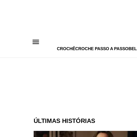
Pular
para
o
conteúdo
CROCHÊ
CROCHE PASSO A PASSO
BEL
ÚLTIMAS HISTÓRIAS