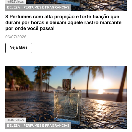
815
Views
◉
BELEZA
PERFUMES E FRAGRÂNCIAS
8 Perfumes com alta projeção e forte fixação que
duram por horas e deixam aquele rastro marcante
por onde você passa!
06/07/2026
Veja Mais
346
Views
◉
BELEZA
PERFUMES E FRAGRÂNCIAS