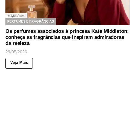
1,6k
Views
◉
PERFUMES E FRAGRÂNCIAS
Os perfumes associados à princesa Kate Middleton:
conheça as fragrâncias que inspiram admiradoras
da realeza
29/05/2026
Veja Mais