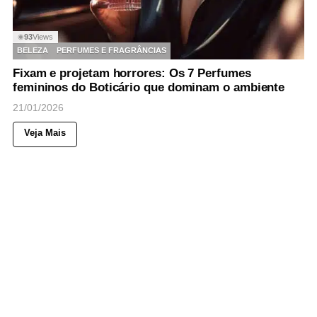
93
Views
◉
BELEZA
PERFUMES E FRAGRÂNCIAS
Fixam e projetam horrores: Os 7 Perfumes
femininos do Boticário que dominam o ambiente
21/01/2026
Veja Mais