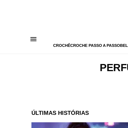
Pular
para
o
conteúdo
CROCHÊ
CROCHE PASSO A PASSO
BEL
PERF
ÚLTIMAS HISTÓRIAS