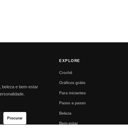
EXPLORE
Crochê
Gráficos grátis
o, beleza e bem-estar
Para iniciantes
personalidade.
Passo a passo
Beleza
Procurar
Bem-estar