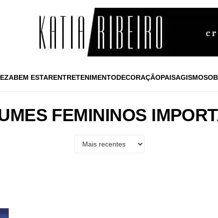
EZA
BEM ESTAR
ENTRETENIMENTO
DECORAÇÃO
PAISAGISMO
SOB
UMES FEMININOS IMPOR