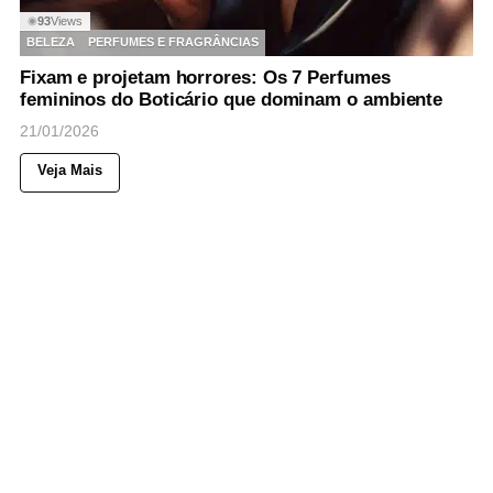
93
Views
◉
BELEZA
PERFUMES E FRAGRÂNCIAS
Fixam e projetam horrores: Os 7 Perfumes
femininos do Boticário que dominam o ambiente
21/01/2026
Veja Mais