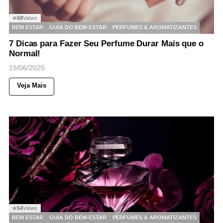
68
Views
◉
BEM ESTAR
GUIA DO BEM-ESTAR
PERFUMES & AROMATIZANTES
7 Dicas para Fazer Seu Perfume Durar Mais que o
Normal!
19/06/2025
Veja Mais
54
Views
◉
BEM ESTAR
GUIA DO BEM-ESTAR
PERFUMES & AROMATIZANTES