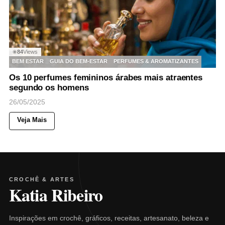
84
Views
◉
BEM ESTAR
GUIA DO BEM-ESTAR
PERFUMES & AROMATIZANTES
Os 10 perfumes femininos árabes mais atraentes
segundo os homens
26/05/2025
Veja Mais
CROCHÊ & ARTES
Katia Ribeiro
Inspirações em crochê, gráficos, receitas, artesanato, beleza e