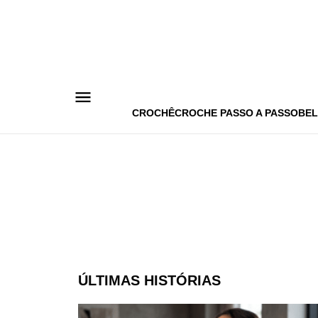
Pular
para
o
conteúdo
CROCHÊ
CROCHE PASSO A PASSO
BEL
ÚLTIMAS HISTÓRIAS