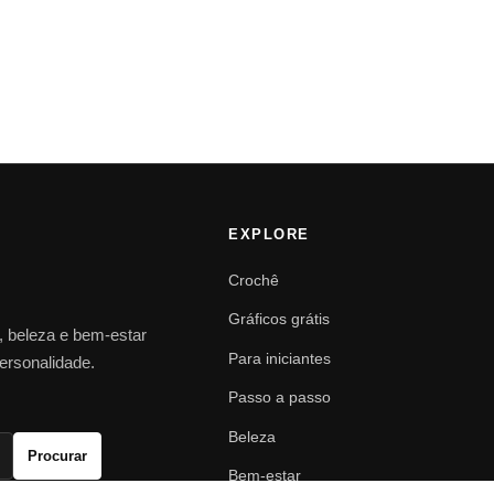
EXPLORE
Crochê
Gráficos grátis
o, beleza e bem-estar
Para iniciantes
personalidade.
Passo a passo
Beleza
Procurar
Bem-estar