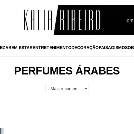
EZA
BEM ESTAR
ENTRETENIMENTO
DECORAÇÃO
PAISAGISMO
SOB
PERFUMES ÁRABES