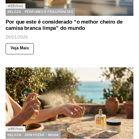
53
Views
◉
BELEZA
PERFUMES E FRAGRÂNCIAS
Por que este é considerado “o melhor cheiro de
camisa branca limpa” do mundo
26/01/2026
Veja Mais
65
Views
◉
BELEZA
BEM ESTAR
MODA