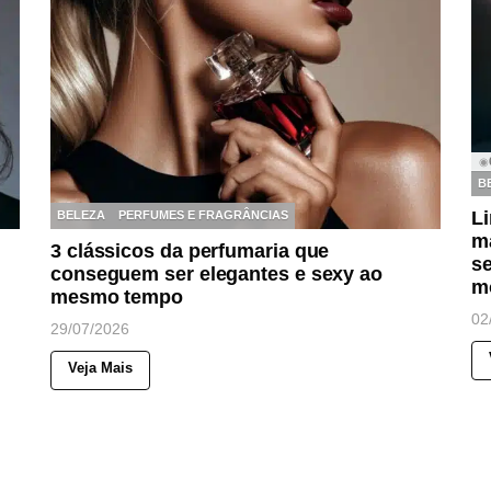
◉
B
Li
BELEZA
PERFUMES E FRAGRÂNCIAS
ma
3 clássicos da perfumaria que
s
conseguem ser elegantes e sexy ao
m
mesmo tempo
02
29/07/2026
Veja Mais