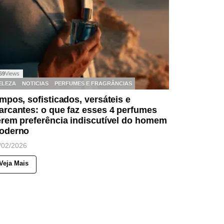
69
Views
ELEZA
NOTICIAS
PERFUMES E FRAGRÂNCIAS
mpos, sofisticados, versáteis e
rcantes: o que faz esses 4 perfumes
erem preferência indiscutível do homem
oderno
/02/2026
Veja Mais