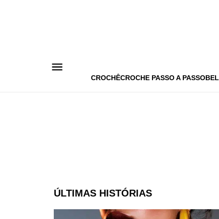
Pular
para
o
conteúdo
CROCHÊ
CROCHE PASSO A PASSO
BEL
ÚLTIMAS HISTÓRIAS