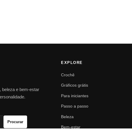
EXPLORE
Crochê
Gráficos grátis
o, beleza e bem-estar
Para iniciantes
personalidade.
Passo a passo
Beleza
Procurar
Bem-estar