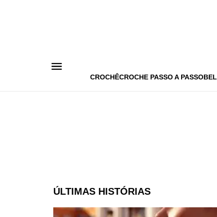
Pular
para
o
conteúdo
CROCHÊ
CROCHE PASSO A PASSO
BEL
ÚLTIMAS HISTÓRIAS