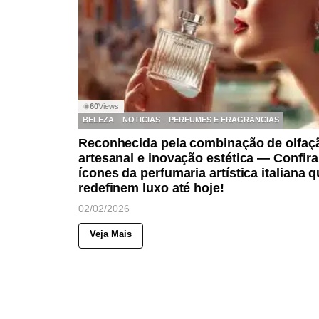
60
Views
◉
BELEZA
NOTICIAS
PERFUMES E FRAGRÂNCIAS
Reconhecida pela combinação de olfaç
artesanal e inovação estética — Confira
ícones da perfumaria artística italiana 
redefinem luxo até hoje!
02/02/2026
Veja Mais