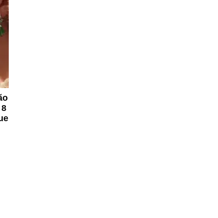
ão
 8
que