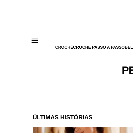
Pular
para
o
conteúdo
CROCHÊ
CROCHE PASSO A PASSO
BEL
P
ÚLTIMAS HISTÓRIAS