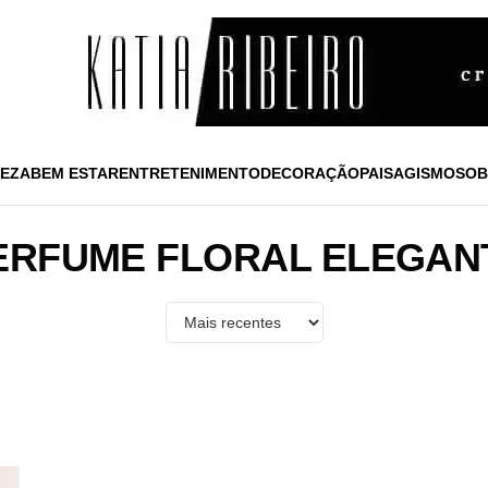
EZA
BEM ESTAR
ENTRETENIMENTO
DECORAÇÃO
PAISAGISMO
SOB
ERFUME FLORAL ELEGAN