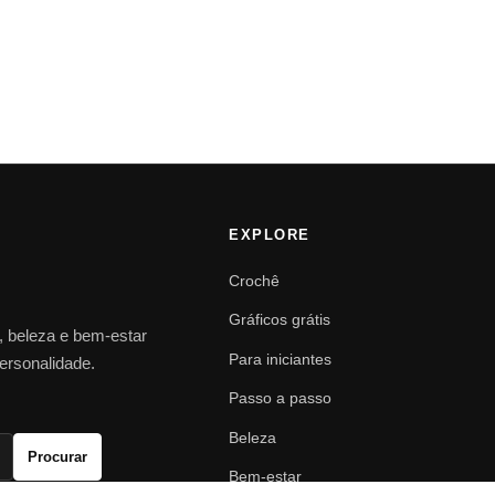
EXPLORE
Crochê
Gráficos grátis
o, beleza e bem-estar
Para iniciantes
personalidade.
Passo a passo
Beleza
Procurar
Bem-estar