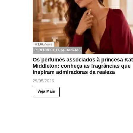
1,6k
Views
◉
PERFUMES E FRAGRÂNCIAS
Os perfumes associados à princesa Ka
Middleton: conheça as fragrâncias que
inspiram admiradoras da realeza
29/05/2026
Veja Mais