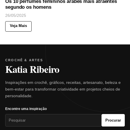
Os 10 perfumes femininos árabes mais atraentes
segundo os homens
26/05/2025
Veja Mais
CROCHÊ & ARTES
Katia Ribeiro
Inspirações em crochê, gráficos, receitas, artesanato, beleza e
bem-estar para transformar criatividade em projetos cheios de
personalidade.
Encontre uma inspiração
Pesquisar
Procurar
por: