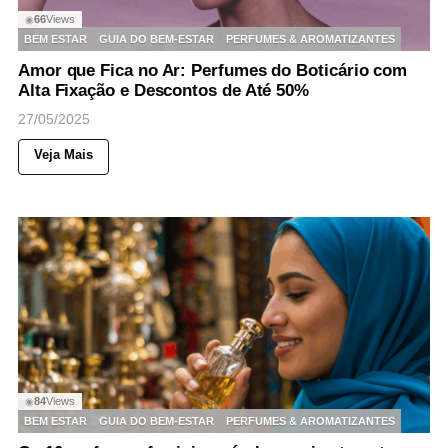
66
Views
◉
BEM ESTAR
GUIA DO BEM-ESTAR
PERFUMES & AROMATIZANTES
Amor que Fica no Ar: Perfumes do Boticário com
Alta Fixação e Descontos de Até 50%
27/05/2025
Veja Mais
84
Views
◉
BEM ESTAR
GUIA DO BEM-ESTAR
PERFUMES & AROMATIZANTES