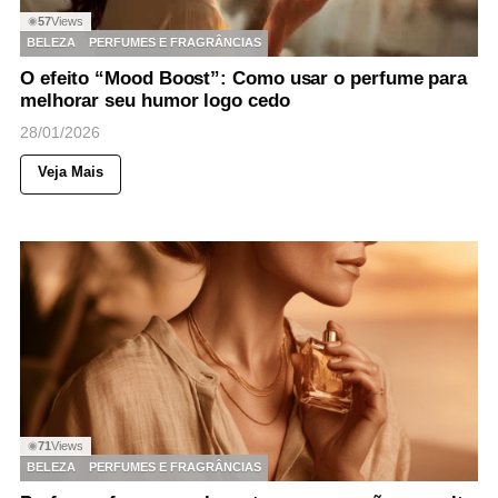
57
Views
◉
BELEZA
PERFUMES E FRAGRÂNCIAS
O efeito “Mood Boost”: Como usar o perfume para
melhorar seu humor logo cedo
28/01/2026
Veja Mais
71
Views
◉
BELEZA
PERFUMES E FRAGRÂNCIAS