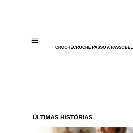
Pular
para
o
conteúdo
CROCHÊ
CROCHE PASSO A PASSO
BEL
ÚLTIMAS HISTÓRIAS