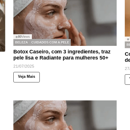
80
Views
◉
◉
BELEZA
CUIDADOS COM A PELE
B
Botox Caseiro, com 3 ingredientes, traz
Co
pele lisa e Radiante para mulheres 50+
de
21/07/2025
27
Veja Mais