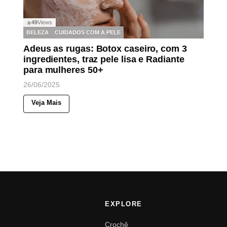
49
Views
◉
BELEZA
CUIDADOS COM A PELE
Adeus as rugas: Botox caseiro, com 3
ingredientes, traz pele lisa e Radiante
para mulheres 50+
26/06/2025
Veja Mais
EXPLORE
Crochê