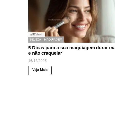
51
Views
◉
BELEZA
MAQUIAGEM
5 Dicas para a sua maquiagem durar ma
e não craquelar
16/12/2025
Veja Mais