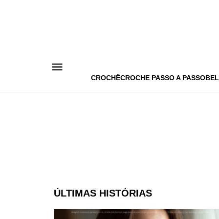
Pular
para
o
conteúdo
CROCHÊ
CROCHE PASSO A PASSO
BEL
ÚLTIMAS HISTÓRIAS