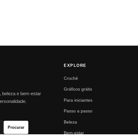
EXPLORE
Crochê
Gráficos grátis
o, beleza e bem-estar
Para iniciantes
personalidade.
Passo a passo
Beleza
Procurar
Bem-estar