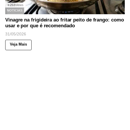
253
Views
◉
NOTICIAS
Vinagre na frigideira ao fritar peito de frango: como
usar e por que é recomendado
31/05/2026
Veja Mais