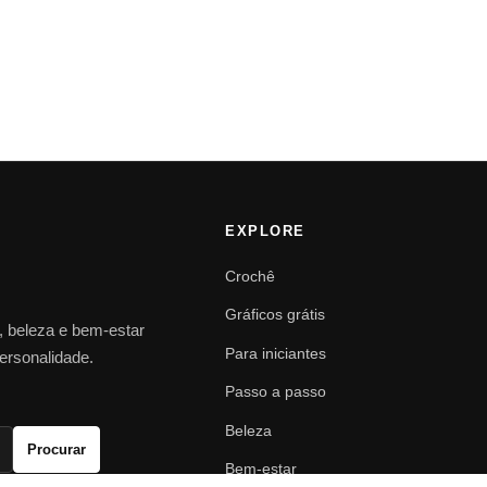
EXPLORE
Crochê
Gráficos grátis
o, beleza e bem-estar
Para iniciantes
personalidade.
Passo a passo
Beleza
Procurar
Bem-estar