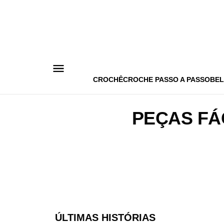
Pular
para
o
conteúdo
CROCHÊ
CROCHE PASSO A PASSO
BEL
PEÇAS FÁ
ÚLTIMAS HISTÓRIAS