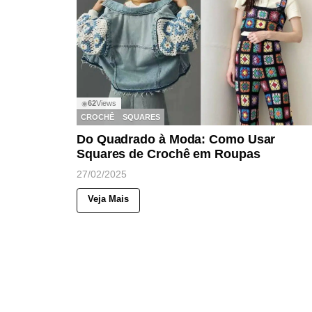
62
Views
◉
CROCHÊ
SQUARES
Do Quadrado à Moda: Como Usar
Squares de Crochê em Roupas
27/02/2025
Veja Mais