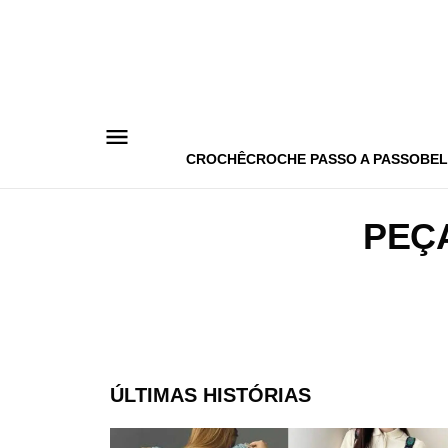
Pular
para
o
conteúdo
CROCHÊ
CROCHE PASSO A PASSO
BEL
PEÇ
ÚLTIMAS HISTÓRIAS