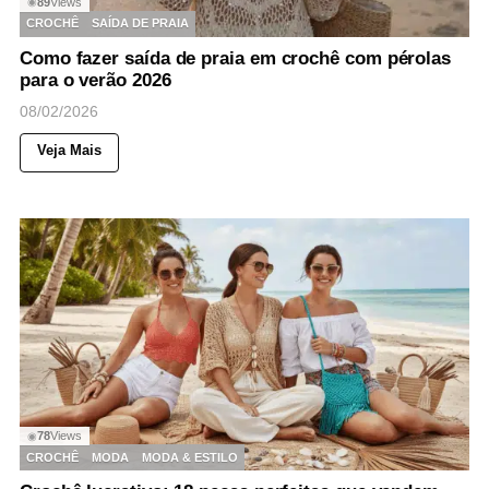
89
Views
◉
CROCHÊ
SAÍDA DE PRAIA
Como fazer saída de praia em crochê com pérolas
para o verão 2026
08/02/2026
Veja Mais
78
Views
◉
CROCHÊ
MODA
MODA & ESTILO