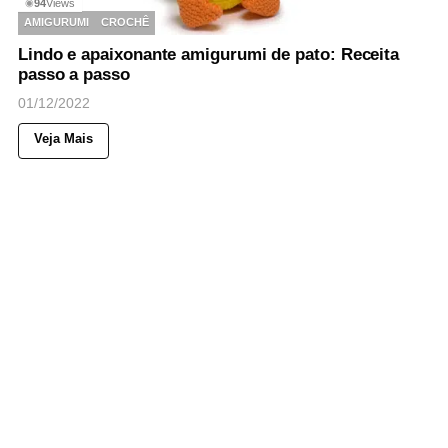
94
Views
◉
AMIGURUMI
CROCHÊ
Lindo e apaixonante amigurumi de pato: Receita
passo a passo
01/12/2022
Veja Mais