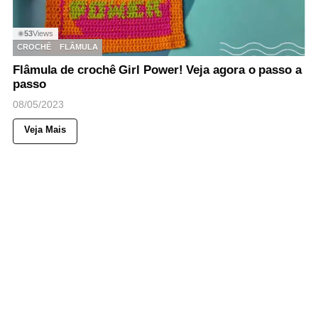
53
Views
◉
CROCHÊ
FLÂMULA
Flâmula de crochê Girl Power! Veja agora o passo a
passo
08/05/2023
Veja Mais