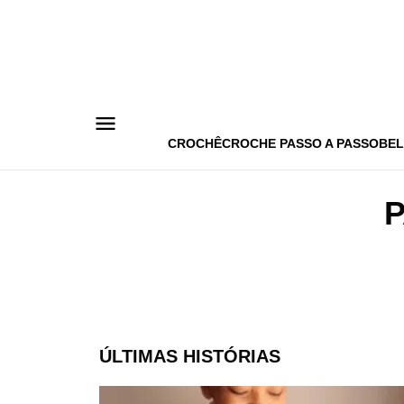
Pular
para
o
conteúdo
CROCHÊ
CROCHE PASSO A PASSO
BEL
ÚLTIMAS HISTÓRIAS