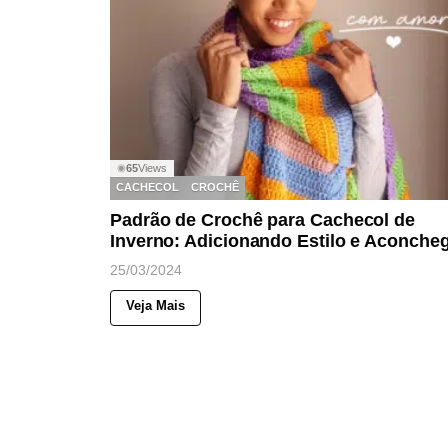
65
Views
◉
CACHECOL
CROCHÊ
Padrão de Crochê para Cachecol de
Inverno: Adicionando Estilo e Aconche
25/03/2024
Veja Mais