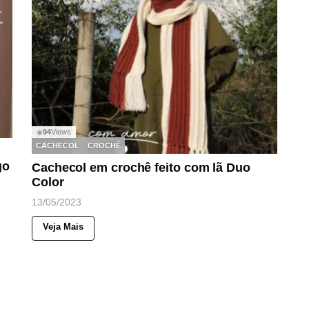
94
Views
◉
CACHECOL
CROCHÊ
go
Cachecol em crochê feito com lã Duo
Color
13/05/2023
Veja Mais