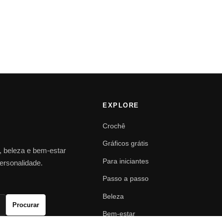
EXPLORE
Crochê
Gráficos grátis
o, beleza e bem-estar
Para iniciantes
personalidade.
Passo a passo
Beleza
Procurar
Bem-estar