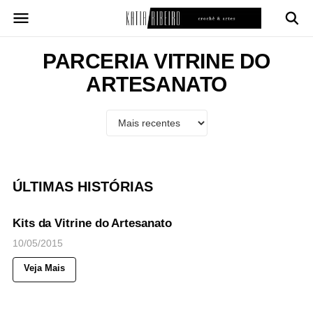
Pular
para
o
conteúdo
PARCERIA VITRINE DO
ARTESANATO
ÚLTIMAS HISTÓRIAS
43
Views
◉
NOTICIAS
Kits da Vitrine do Artesanato
10/05/2015
Veja Mais
55
Views
◉
NOTICIAS