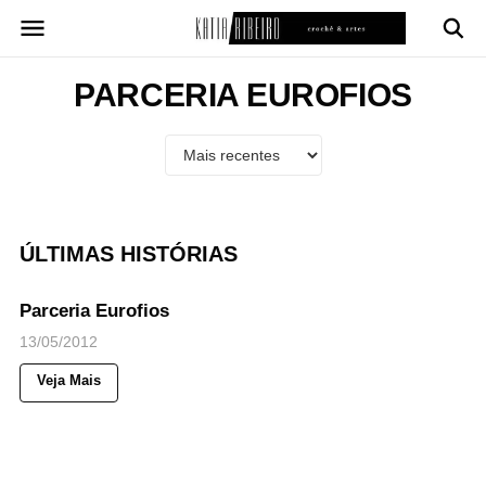
Pular
para
o
conteúdo
PARCERIA EUROFIOS
ÚLTIMAS HISTÓRIAS
43
Views
◉
NOTICIAS
Parceria Eurofios
13/05/2012
Veja Mais