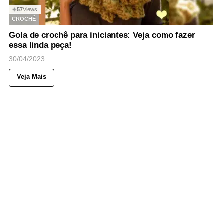
57
Views
◉
CROCHÊ
Gola de crochê para iniciantes: Veja como fazer
essa linda peça!
30/04/2023
Veja Mais