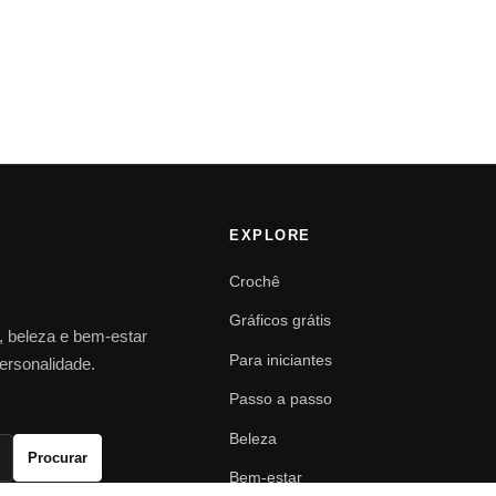
EXPLORE
Crochê
Gráficos grátis
o, beleza e bem-estar
Para iniciantes
personalidade.
Passo a passo
Beleza
Procurar
Bem-estar