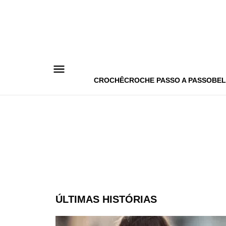
Pular
para
o
conteúdo
CROCHÊ
CROCHE PASSO A PASSO
BEL
ÚLTIMAS HISTÓRIAS