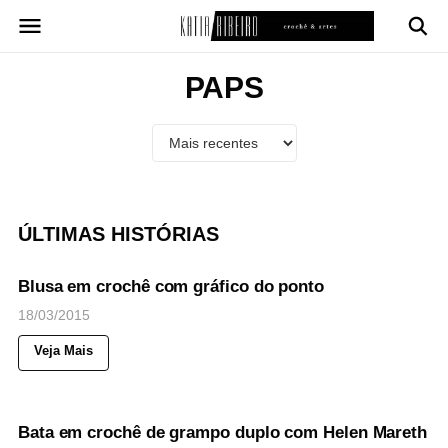
Pular
para
o
conteúdo
PAPS
ÚLTIMAS HISTÓRIAS
38
Views
◉
NOTICIAS
Blusa em crochê com gráfico do ponto
18/03/2015
Veja Mais
54
Views
◉
NOTICIAS
Bata em crochê de grampo duplo com Helen Mareth