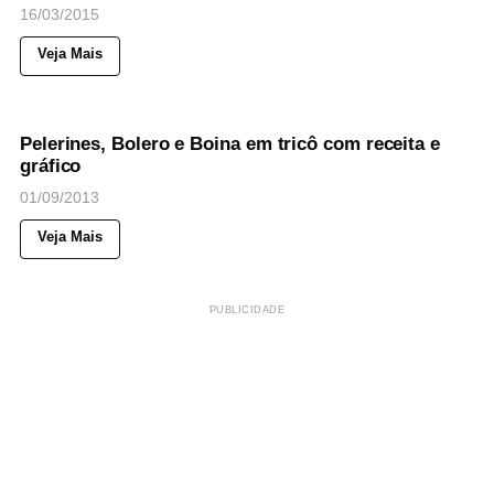
16/03/2015
Veja Mais
112
Views
◉
NOTICIAS
Pelerines, Bolero e Boina em tricô com receita e
gráfico
01/09/2013
Veja Mais
PUBLICIDADE