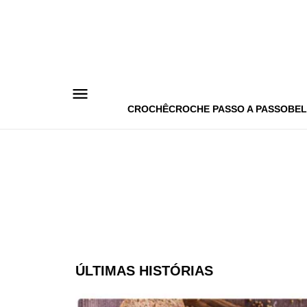
Pular
para
o
conteúdo
CROCHÊ
CROCHE PASSO A PASSO
BEL
ÚLTIMAS HISTÓRIAS