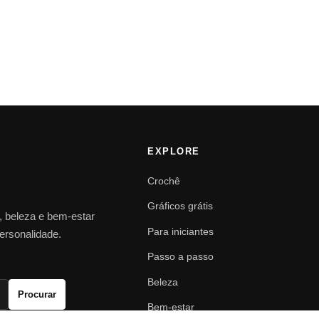
EXPLORE
Crochê
Gráficos grátis
o, beleza e bem-estar
Para iniciantes
personalidade.
Passo a passo
Beleza
Procurar
Bem-estar