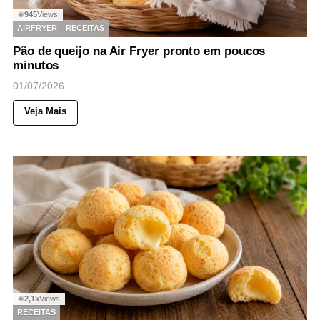
945
Views
◉
AIRFRYER
RECEITAS
Pão de queijo na Air Fryer pronto em poucos
minutos
01/07/2026
Veja Mais
2,1k
Views
◉
RECEITAS