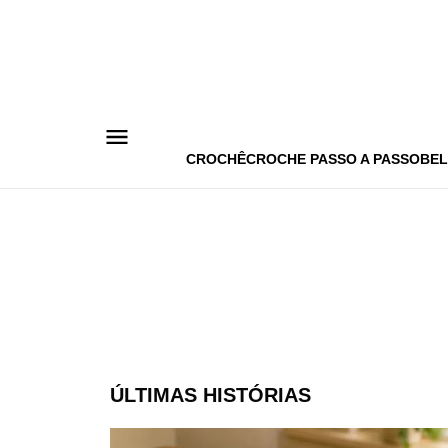
Pular
para
o
conteúdo
CROCHÊ
CROCHE PASSO A PASSO
BEL
ÚLTIMAS HISTÓRIAS