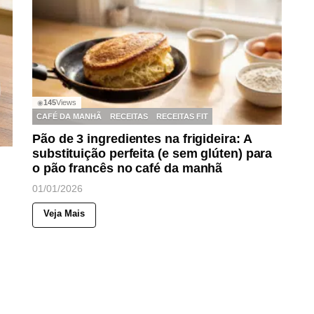
145
Views
◉
CAFÉ DA MANHÃ
RECEITAS
RECEITAS FIT
Pão de 3 ingredientes na frigideira: A
substituição perfeita (e sem glúten) para
o pão francês no café da manhã
01/01/2026
Veja Mais