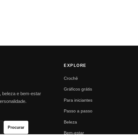
EXPLORE
Crochê
Gráficos grátis
o, beleza e bem-estar
Para iniciantes
personalidade.
Passo a passo
Beleza
Procurar
Bem-estar