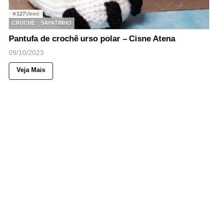
127
Views
◉
CROCHÊ
SAPATINHO
Pantufa de crochê urso polar – Cisne Atena
09/10/2023
Veja Mais