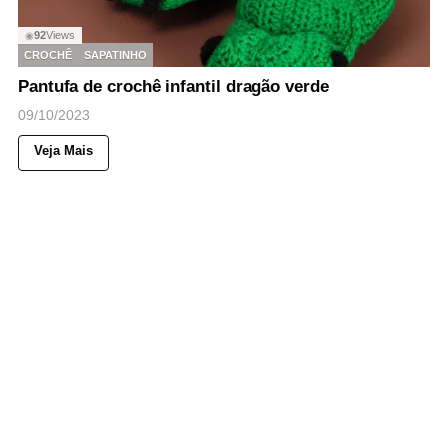
92
Views
◉
CROCHÊ
SAPATINHO
Pantufa de crochê infantil dragão verde
09/10/2023
Veja Mais