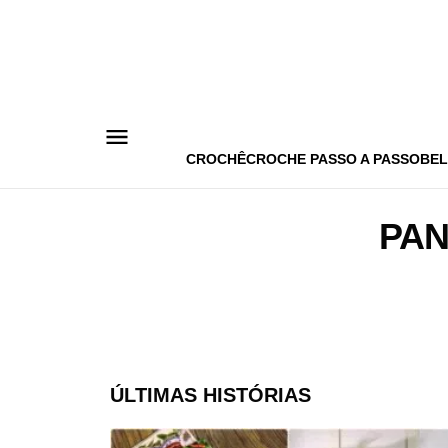
Pular
para
o
conteúdo
CROCHÊ
CROCHE PASSO A PASSO
BEL
PAN
ÚLTIMAS HISTÓRIAS