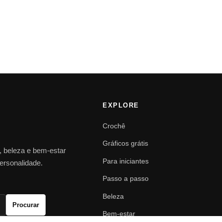
EXPLORE
Crochê
Gráficos grátis
o, beleza e bem-estar
Para iniciantes
personalidade.
Passo a passo
Beleza
Procurar
Bem-estar