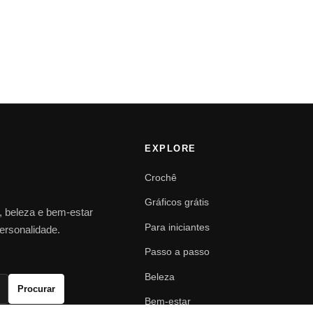
EXPLORE
Crochê
Gráficos grátis
o, beleza e bem-estar
Para iniciantes
personalidade.
Passo a passo
Beleza
Procurar
Bem-estar