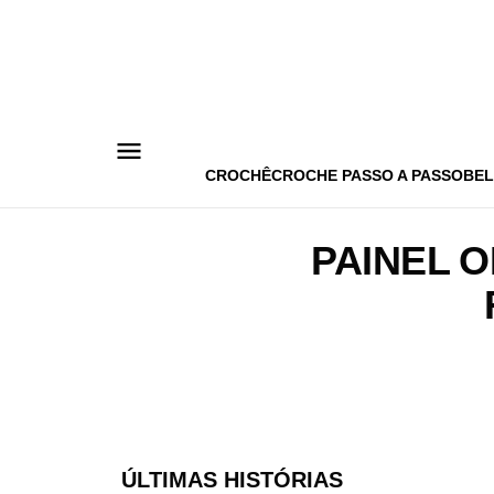
Pular
para
o
conteúdo
CROCHÊ
CROCHE PASSO A PASSO
BEL
PAINEL 
ÚLTIMAS HISTÓRIAS