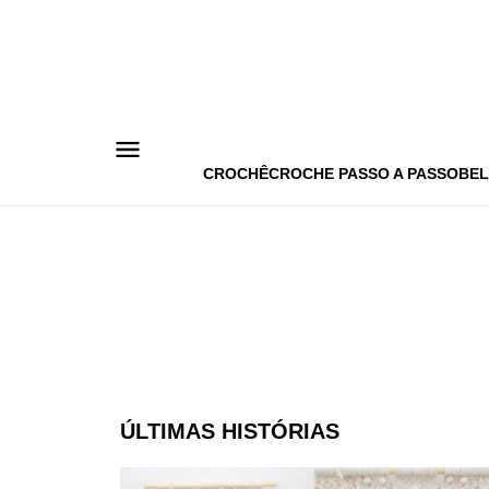
Pular
para
o
conteúdo
CROCHÊ
CROCHE PASSO A PASSO
BEL
ÚLTIMAS HISTÓRIAS