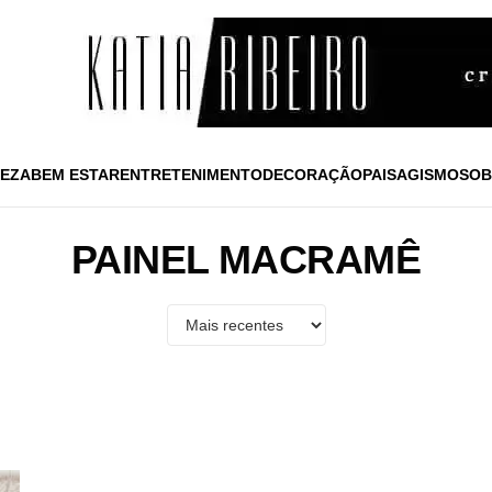
EZA
BEM ESTAR
ENTRETENIMENTO
DECORAÇÃO
PAISAGISMO
SOB
PAINEL MACRAMÊ