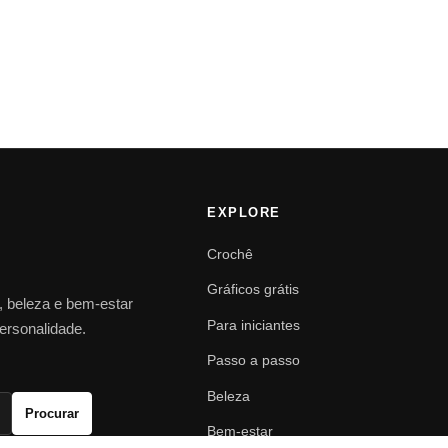
EXPLORE
Crochê
Gráficos grátis
o, beleza e bem-estar
Para iniciantes
personalidade.
Passo a passo
Beleza
Procurar
Bem-estar