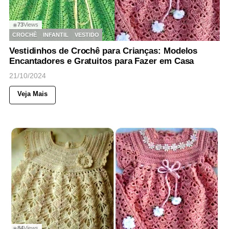
73
Views
◉
CROCHÊ
INFANTIL
VESTIDO
Vestidinhos de Crochê para Crianças: Modelos
Encantadores e Gratuitos para Fazer em Casa
21/10/2024
Veja Mais
84
Views
◉