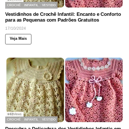
CROCHÊ
INFANTIL
VESTIDO
Vestidinhos de Crochê Infantil: Encanto e Conforto
para as Pequenas com Padrões Gratuitos
17/10/2024
Veja Mais
63
Views
◉
CROCHÊ
INFANTIL
VESTIDO
Descubra a Delicadeza dos Vestidinhos Infantis em