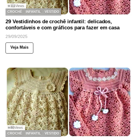
111
Views
◉
CROCHÊ
INFANTIL
VESTIDO
29 Vestidinhos de crochê infantil: delicados,
confortáveis e com gráficos para fazer em casa
29/09/2025
Veja Mais
80
Views
◉
CROCHÊ
INFANTIL
VESTIDO