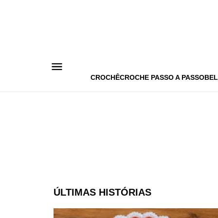
Pular
para
o
conteúdo
CROCHÊ
CROCHE PASSO A PASSO
BEL
ÚLTIMAS HISTÓRIAS