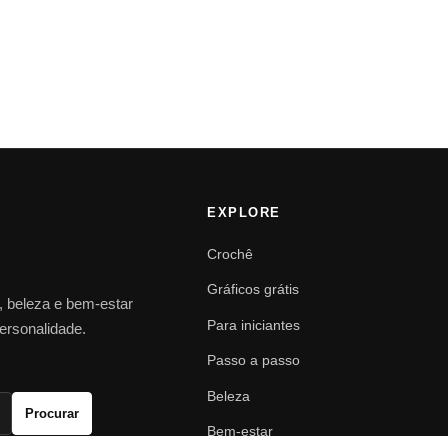
EXPLORE
Crochê
Gráficos grátis
o, beleza e bem-estar
Para iniciantes
personalidade.
Passo a passo
Beleza
Procurar
Bem-estar