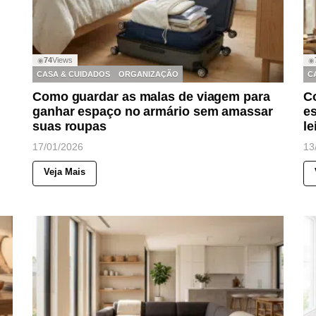
74
Views
◉
◉
CASA & CUIDADOS
ORGANIZAÇÃO
C
Como guardar as malas de viagem para
C
ganhar espaço no armário sem amassar
e
suas roupas
le
17/01/2026
13
Veja Mais