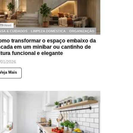
79
Views
ASA & CUIDADOS
LIMPEZA DOMÉSTICA
ORGANIZAÇÃO
omo transformar o espaço embaixo da
scada em um minibar ou cantinho de
itura funcional e elegante
/01/2026
Veja Mais