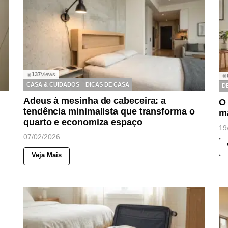
137
Views
◉
◉
CASA & CUIDADOS
DICAS DE CASA
D
Adeus à mesinha de cabeceira: a
O 
tendência minimalista que transforma o
m
quarto e economiza espaço
19
07/02/2026
Veja Mais