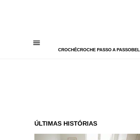
Pular
para
o
conteúdo
CROCHÊ
CROCHE PASSO A PASSO
BEL
ÚLTIMAS HISTÓRIAS