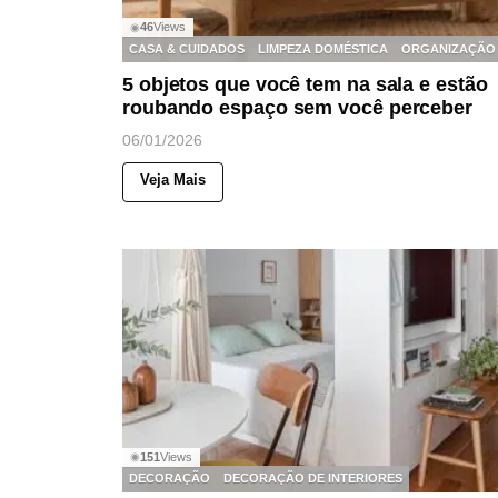
46
Views
◉
CASA & CUIDADOS
LIMPEZA DOMÉSTICA
ORGANIZAÇÃO
5 objetos que você tem na sala e estão
roubando espaço sem você perceber
06/01/2026
Veja Mais
151
Views
◉
DECORAÇÃO
DECORAÇÃO DE INTERIORES