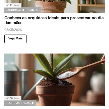
121
Views
◉
JARDINAGEM
PLANTAS
Conheça as orquídeas ideais para presentear no dia
das mães
08/05/2026
Veja Mais
100
Views
◉
FLOR
JARDINAGEM