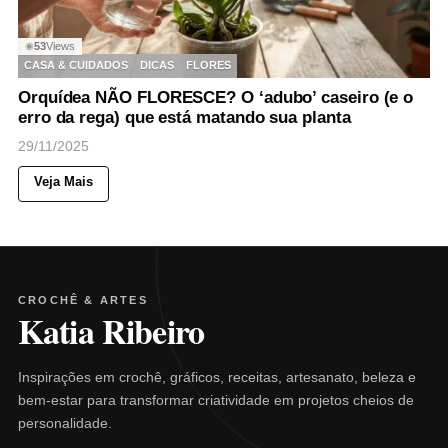
53
Views
◉
CASA & CUIDADOS
DICAS
FLORES
Orquídea NÃO FLORESCE? O ‘adubo’ caseiro (e o
erro da rega) que está matando sua planta
29/11/2025
Veja Mais
CROCHÊ & ARTES
Katia Ribeiro
Inspirações em crochê, gráficos, receitas, artesanato, beleza e
bem-estar para transformar criatividade em projetos cheios de
personalidade.