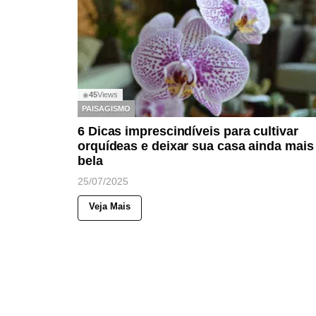
45
Views
◉
PAISAGISMO
6 Dicas imprescindíveis para cultivar
orquídeas e deixar sua casa ainda mais
bela
25/07/2025
Veja Mais