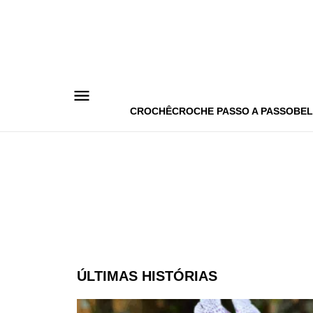
Pular
para
o
conteúdo
CROCHÊ
CROCHE PASSO A PASSO
BEL
ÚLTIMAS HISTÓRIAS