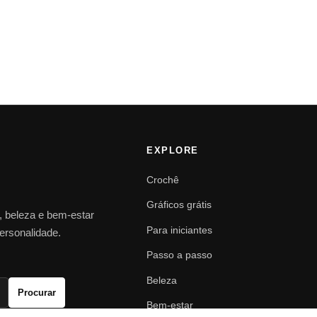
EXPLORE
Crochê
Gráficos grátis
o, beleza e bem-estar
Para iniciantes
personalidade.
Passo a passo
Beleza
Procurar
Bem-estar