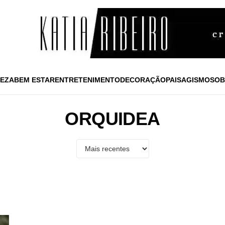
EZA
BEM ESTAR
ENTRETENIMENTO
DECORAÇÃO
PAISAGISMO
SOB
ORQUIDEA