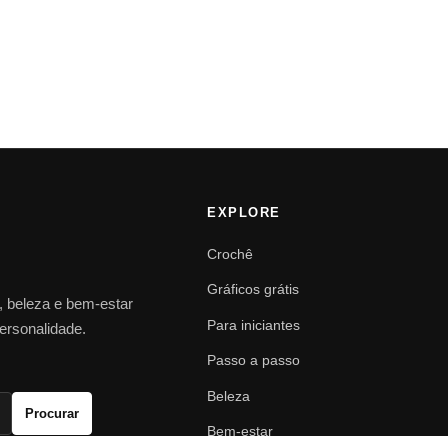
EXPLORE
Crochê
Gráficos grátis
o, beleza e bem-estar
Para iniciantes
personalidade.
Passo a passo
Beleza
Procurar
Bem-estar