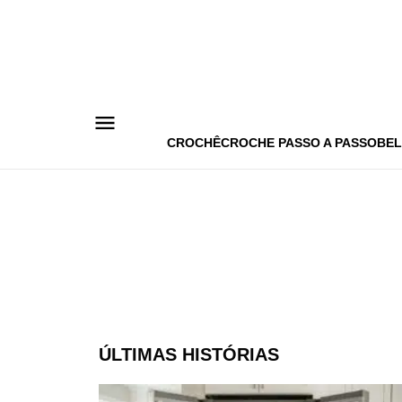
Pular
para
o
conteúdo
CROCHÊ
CROCHE PASSO A PASSO
BEL
ÚLTIMAS HISTÓRIAS