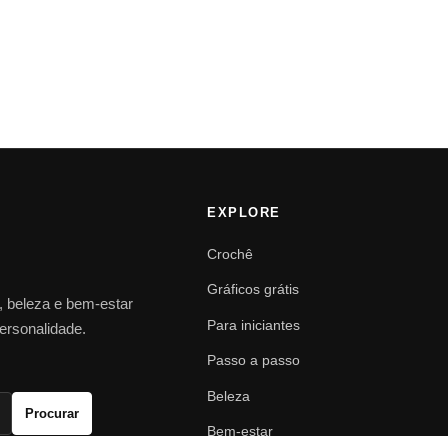
EXPLORE
Crochê
Gráficos grátis
o, beleza e bem-estar
Para iniciantes
personalidade.
Passo a passo
Beleza
Procurar
Bem-estar