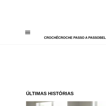
Pular
para
o
conteúdo
CROCHÊ
CROCHE PASSO A PASSO
BEL
ÚLTIMAS HISTÓRIAS