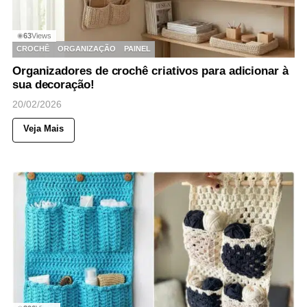
63
Views
◉
CROCHÊ
ORGANIZAÇÃO
PAINEL
Organizadores de crochê criativos para adicionar à
sua decoração!
20/02/2026
Veja Mais