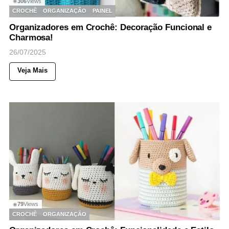
306
Views
◉
CROCHÊ
ORGANIZAÇÃO
PAINEL
Organizadores em Crochê: Decoração Funcional e
Charmosa!
26/07/2025
Veja Mais
79
Views
◉
CROCHÊ
ORGANIZAÇÃO