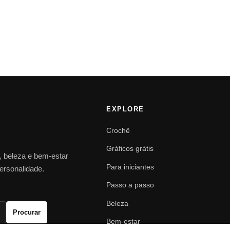
EXPLORE
Crochê
Gráficos grátis
o, beleza e bem-estar
Para iniciantes
personalidade.
Passo a passo
Beleza
Procurar
Bem-estar