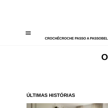
Pular
para
o
conteúdo
CROCHÊ
CROCHE PASSO A PASSO
BEL
O
ÚLTIMAS HISTÓRIAS